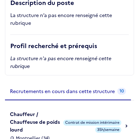
Description du poste
La structure n’a pas encore renseigné cette
rubrique
Profil recherché et prérequis
La structure n'a pas encore renseigné cette
rubrique
Recrutements de la structure
slide
1
of 1
Recrutements en cours dans cette structure
10
Chauffeur /
Chauffeuse de poids
Contrat de mission intérimaire
lourd
35h/semaine
Montpellier (34)