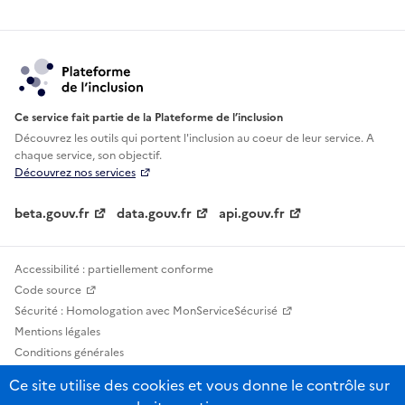
Ce service fait partie de la Plateforme de l’inclusion
Découvrez les outils qui portent l'inclusion au
coeur de leur service. A
chaque service, son objectif.
Découvrez nos services
beta.gouv.fr
data.gouv.fr
api.gouv.fr
Accessibilité : partiellement conforme
Code source
Sécurité : Homologation avec MonServiceSécurisé
Mentions légales
Conditions générales
Confidentialité
Ce site utilise des cookies et vous donne le contrôle sur
Statistiques, lexiques et indicateurs