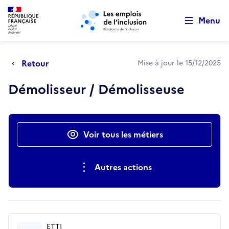
Retour au début de la page
Panneau de gestion des cookies
Aller au menu principal
Aller au contenu principal
Menu
Retour
Mise à jour le 15/12/2025
Démolisseur / Démolisseuse
Actions rapides
Voir tous les métiers
Autres actions
ETTI