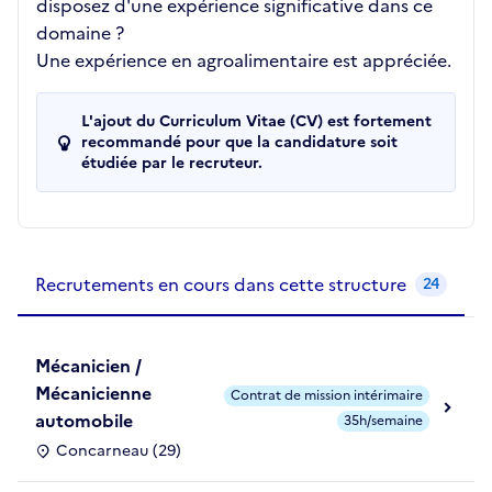
disposez d'une expérience significative dans ce
domaine ?
Une expérience en agroalimentaire est appréciée.
L'ajout du Curriculum Vitae (CV) est fortement
recommandé pour que la candidature soit
étudiée par le recruteur.
Recrutements de la structure
slide
1
of 1
Recrutements en cours dans cette structure
24
Mécanicien /
Mécanicienne
Contrat de mission intérimaire
automobile
35h/semaine
Concarneau (29)