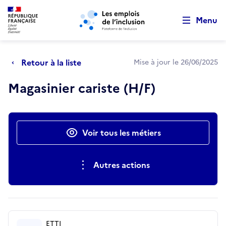
Retour au début de la page
Panneau de gestion des cookies
Aller au menu principal
Aller au contenu principal
Menu
Retour à la liste
Mise à jour le 26/06/2025
Magasinier cariste (H/F)
Actions rapides
Voir tous les métiers
Autres actions
ETTI