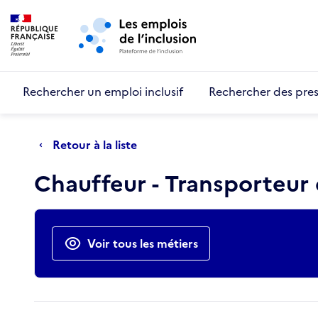
Retour au début de la page
Panneau de gestion des cookies
Aller au menu principal
Aller au contenu principal
Rechercher un emploi inclusif
Rechercher des pres
Retour à la liste
Chauffeur - Transporteur
Actions rapides
Voir tous les métiers