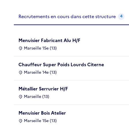
Recrutements de la structure
slide
1
of 1
Recrutements en cours dans cette structure
4
Menuisier Fabricant Alu H/F
Marseille 15e (13)
Chauffeur Super Poids Lourds Citerne
Marseille 14e (13)
Métallier Serrurier H/F
Marseille (13)
Menuisier Bois Atelier
Marseille 15e (13)