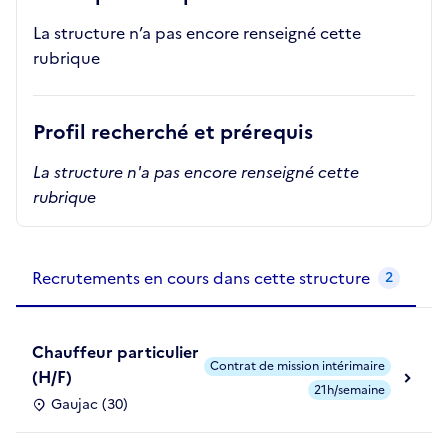
La structure n’a pas encore renseigné cette
rubrique
Profil recherché et prérequis
La structure n'a pas encore renseigné cette
rubrique
Recrutements de la structure
slide
1
of 1
Recrutements en cours dans cette structure
2
Chauffeur particulier
Contrat de mission intérimaire
(H/F)
21h/semaine
Gaujac (30)