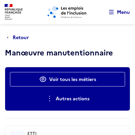
Retour au début de la page
Panneau de gestion des cookies
Aller au menu principal
Aller au contenu principal
Menu
Retour
Manœuvre manutentionnaire
Actions rapides
Voir tous les métiers
Autres actions
ETTI