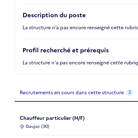
Description du poste
La structure n’a pas encore renseigné cette rubr
Profil recherché et prérequis
La structure n'a pas encore renseigné cette rubri
Recrutements de la structure
slide
1
of 1
Recrutements en cours dans cette structure
2
Chauffeur particulier (H/F)
Gaujac (30)