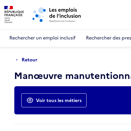
Retour au début de la page
Panneau de gestion des cookies
Aller au menu principal
Aller au contenu principal
Rechercher un emploi inclusif
Rechercher des pres
Retour
Manœuvre manutentionn
Actions rapides
Voir tous les métiers