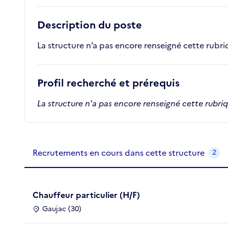
Description du poste
La structure n’a pas encore renseigné cette rubr
Profil recherché et prérequis
La structure n'a pas encore renseigné cette rubri
Recrutements de la structure
slide
1
of 1
Recrutements en cours dans cette structure
2
Chauffeur particulier (H/F)
Gaujac (30)