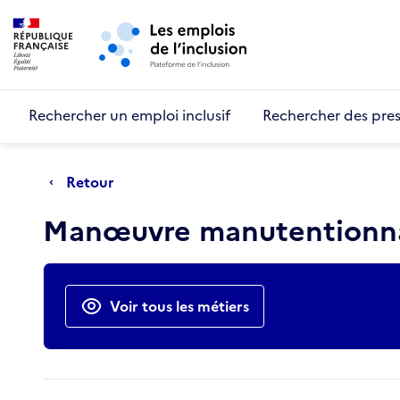
Retour au début de la page
Panneau de gestion des cookies
Aller au menu principal
Aller au contenu principal
Rechercher un emploi inclusif
Rechercher des pres
Retour
Manœuvre manutentionn
Actions rapides
Voir tous les métiers