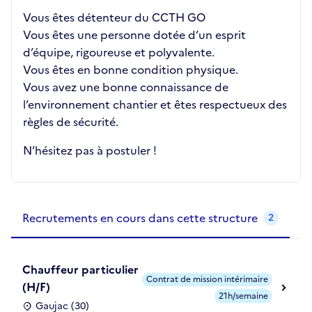
Vous êtes détenteur du CCTH GO
Vous êtes une personne dotée d’un esprit
d’équipe, rigoureuse et polyvalente.
Vous êtes en bonne condition physique.
Vous avez une bonne connaissance de
l’environnement chantier et êtes respectueux des
règles de sécurité.
N’hésitez pas à postuler !
Recrutements de la structure
slide
1
of 1
Recrutements en cours dans cette structure
2
Chauffeur particulier
Contrat de mission intérimaire
(H/F)
21h/semaine
Gaujac (30)