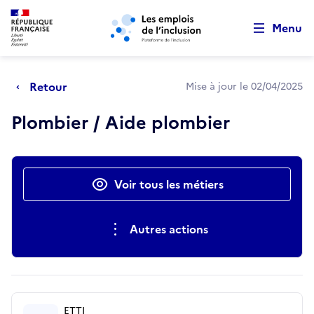
Retour au début de la page
Panneau de gestion des cookies
Aller au menu principal
Aller au contenu principal
Menu
Retour
Mise à jour le 02/04/2025
Plombier / Aide plombier
Actions rapides
Voir tous les métiers
Autres actions
ETTI