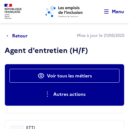
Retour au début de la page
Panneau de gestion des cookies
Aller au menu principal
Aller au contenu principal
Menu
Retour
Mise à jour le 21/05/2025
Agent d'entretien (H/F)
Actions rapides
Voir tous les métiers
Autres actions
ETTI