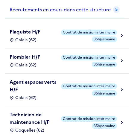
Recrutements de la structure
slide
1
of 1
Recrutements en cours dans cette structure
5
Plaquiste H/F
Contrat de mission intérimaire
35h/semaine
Calais (62)
Plombier H/F
Contrat de mission intérimaire
35h/semaine
Calais (62)
Agent espaces verts
Contrat de mission intérimaire
H/F
35h/semaine
Calais (62)
Technicien de
Contrat de mission intérimaire
maintenance H/F
35h/semaine
Coquelles (62)