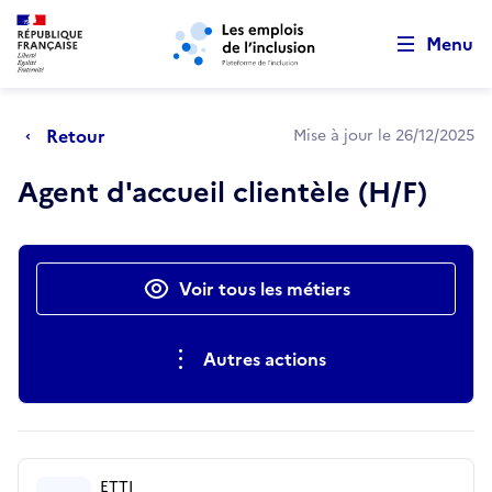
Retour au début de la page
Panneau de gestion des cookies
Aller au menu principal
Aller au contenu principal
Menu
Retour
Mise à jour le 26/12/2025
Agent d'accueil clientèle (H/F)
Actions rapides
Voir tous les métiers
Autres actions
ETTI