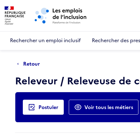
Retour au début de la page
Panneau de gestion des cookies
Aller au menu principal
Aller au contenu principal
Rechercher un emploi inclusif
Rechercher des pres
Retour
Releveur / Releveuse de
Actions rapides
Postuler
Voir tous les métiers