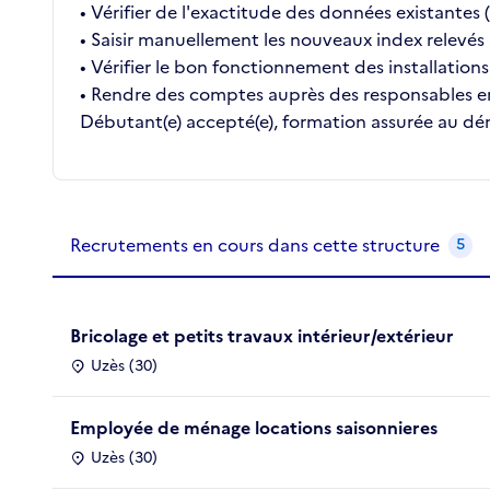
• Vérifier de l'exactitude des données existantes 
• Saisir manuellement les nouveaux index relevés
• Vérifier le bon fonctionnement des installations
• Rendre des comptes auprès des responsables 
Débutant(e) accepté(e), formation assurée au dé
Recrutements de la structure
slide
1
of 1
Recrutements en cours dans cette structure
5
Bricolage et petits travaux intérieur/extérieur
Uzès (30)
Employée de ménage locations saisonnieres
Uzès (30)