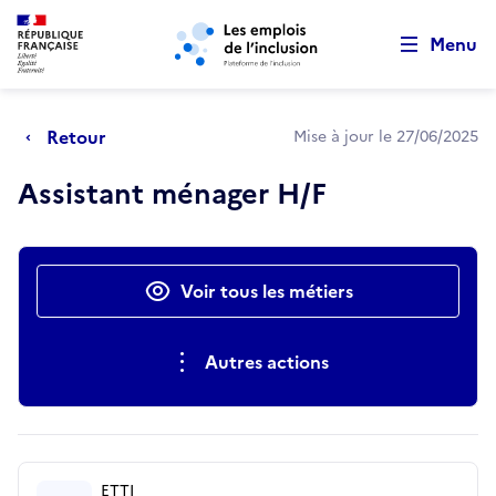
Retour au début de la page
Panneau de gestion des cookies
Aller au menu principal
Aller au contenu principal
Menu
Retour
Mise à jour le 27/06/2025
Assistant ménager H/F
Actions rapides
Voir tous les métiers
Autres actions
ETTI