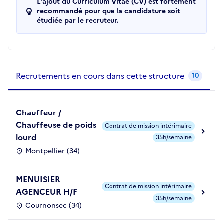
L'ajout du Curriculum Vitae (CV) est fortement
recommandé pour que la candidature soit
étudiée par le recruteur.
Recrutements de la structure
slide
1
of 1
Recrutements en cours dans cette structure
10
Chauffeur /
Chauffeuse de poids
Contrat de mission intérimaire
lourd
35h/semaine
Montpellier (34)
MENUISIER
Contrat de mission intérimaire
AGENCEUR H/F
35h/semaine
Cournonsec (34)