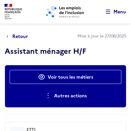
Retour au début de la page
Panneau de gestion des cookies
Aller au menu principal
Aller au contenu principal
Menu
Retour
Mise à jour le 27/06/2025
Assistant ménager H/F
Actions rapides
Voir tous les métiers
Autres actions
ETTI