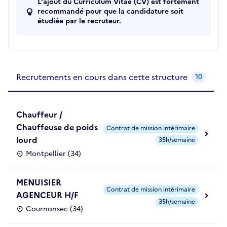
L'ajout du Curriculum Vitae (CV) est fortement
recommandé pour que la candidature soit
étudiée par le recruteur.
Recrutements de la structure
slide
1
of 1
Recrutements en cours dans cette structure
10
Chauffeur /
Chauffeuse de poids
Contrat de mission intérimaire
lourd
35h/semaine
Montpellier (34)
MENUISIER
Contrat de mission intérimaire
AGENCEUR H/F
35h/semaine
Cournonsec (34)