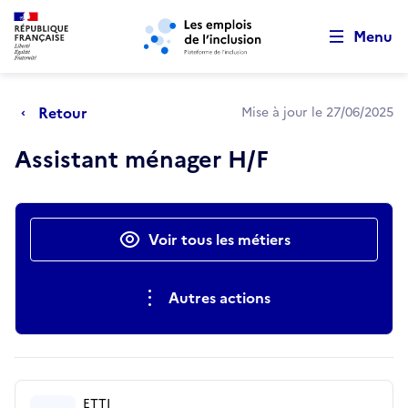
Retour au début de la page
Panneau de gestion des cookies
Aller au menu principal
Aller au contenu principal
Menu
Retour
Mise à jour le 27/06/2025
Assistant ménager H/F
Actions rapides
Voir tous les métiers
Autres actions
ETTI