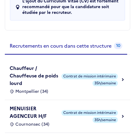
L'ajout du Curriculum Vitae (CV) est fortement
recommandé pour que la candidature soit
étudiée par le recruteur.
Recrutements de la structure
slide
1
of 1
Recrutements en cours dans cette structure
10
Chauffeur /
Chauffeuse de poids
Contrat de mission intérimaire
lourd
35h/semaine
Montpellier (34)
MENUISIER
Contrat de mission intérimaire
AGENCEUR H/F
35h/semaine
Cournonsec (34)