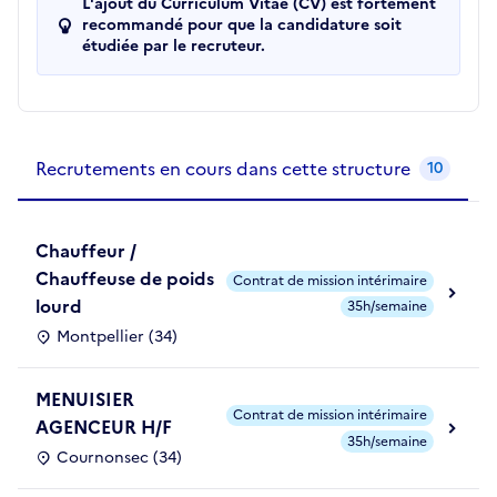
L'ajout du Curriculum Vitae (CV) est fortement
recommandé pour que la candidature soit
étudiée par le recruteur.
Recrutements de la structure
slide
1
of 1
Recrutements en cours dans cette structure
10
Chauffeur /
Chauffeuse de poids
Contrat de mission intérimaire
lourd
35h/semaine
Montpellier (34)
MENUISIER
Contrat de mission intérimaire
AGENCEUR H/F
35h/semaine
Cournonsec (34)