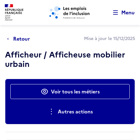
Retour au début de la page
Panneau de gestion des cookies
Aller au menu principal
Aller au contenu principal
Menu
Retour
Mise à jour le 15/12/2025
Afficheur / Afficheuse mobilier
urbain
Actions rapides
Voir tous les métiers
Autres actions