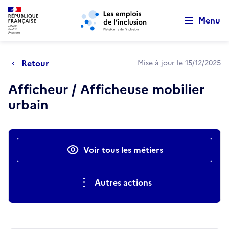
Retour au début de la page
Panneau de gestion des cookies
Aller au menu principal
Aller au contenu principal
Menu
Retour
Mise à jour le 15/12/2025
Afficheur / Afficheuse mobilier
urbain
Actions rapides
Voir tous les métiers
Autres actions