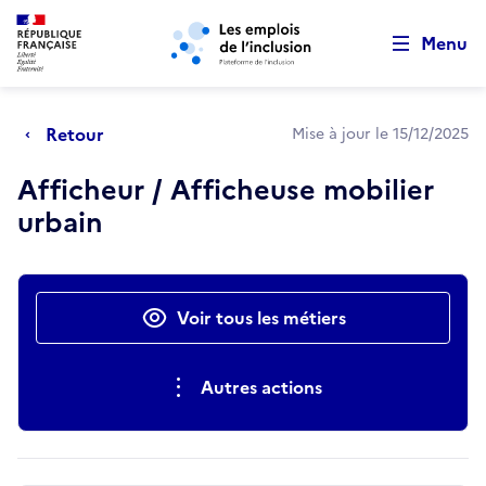
Retour au début de la page
Panneau de gestion des cookies
Aller au menu principal
Aller au contenu principal
Menu
Retour
Mise à jour le 15/12/2025
Afficheur / Afficheuse mobilier
urbain
Actions rapides
Voir tous les métiers
Autres actions