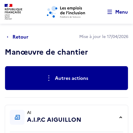
Retour au début de la page
Panneau de gestion des cookies
Aller au menu principal
Aller au contenu principal
Menu
Retour
Mise à jour le 17/04/2026
Manœuvre de chantier
Actions rapides
Autres actions
AI
A.I.P.C AIGUILLON