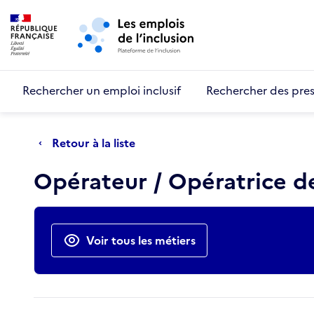
Retour au début de la page
Panneau de gestion des cookies
Aller au menu principal
Aller au contenu principal
Rechercher un emploi inclusif
Rechercher des pres
Retour à la liste
Opérateur / Opératrice de
Actions rapides
Voir tous les métiers