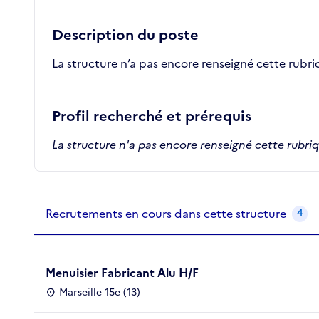
Description du poste
La structure n’a pas encore renseigné cette rubr
Profil recherché et prérequis
La structure n'a pas encore renseigné cette rubri
Recrutements de la structure
slide
1
of 1
Recrutements en cours dans cette structure
4
Menuisier Fabricant Alu H/F
Marseille 15e (13)