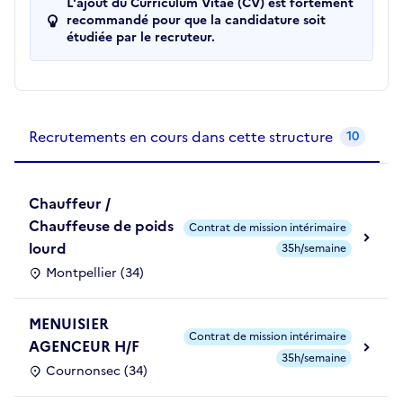
L'ajout du Curriculum Vitae (CV) est fortement
recommandé pour que la candidature soit
étudiée par le recruteur.
Recrutements de la structure
slide
1
of 1
Recrutements en cours dans cette structure
10
Chauffeur /
Chauffeuse de poids
Contrat de mission intérimaire
lourd
35h/semaine
Montpellier (34)
MENUISIER
Contrat de mission intérimaire
AGENCEUR H/F
35h/semaine
Cournonsec (34)