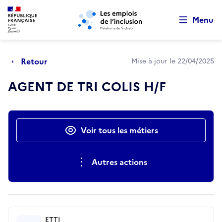
Retour au début de la page
Panneau de gestion des cookies
Aller au menu principal
Aller au contenu principal
Menu
Retour
Mise à jour le 22/04/2025
AGENT DE TRI COLIS H/F
Actions rapides
Voir tous les métiers
Autres actions
ETTI