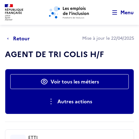
Retour au début de la page
Panneau de gestion des cookies
Aller au menu principal
Aller au contenu principal
Menu
Retour
Mise à jour le 22/04/2025
AGENT DE TRI COLIS H/F
Actions rapides
Voir tous les métiers
Autres actions
ETTI