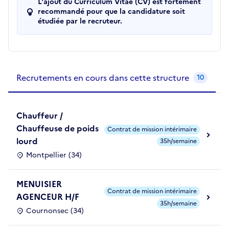
L'ajout du Curriculum Vitae (CV) est fortement
recommandé pour que la candidature soit
étudiée par le recruteur.
Recrutements de la structure
slide
1
of 1
Recrutements en cours dans cette structure
10
Chauffeur /
Chauffeuse de poids
Contrat de mission intérimaire
lourd
35h/semaine
Montpellier (34)
MENUISIER
Contrat de mission intérimaire
AGENCEUR H/F
35h/semaine
Cournonsec (34)