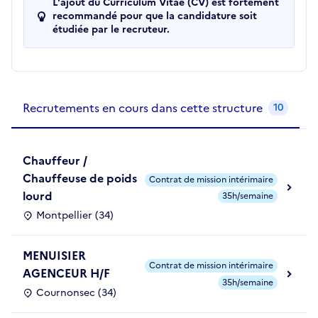
L'ajout du Curriculum Vitae (CV) est fortement
recommandé pour que la candidature soit
étudiée par le recruteur.
Recrutements de la structure
slide
1
of 1
Recrutements en cours dans cette structure
10
Chauffeur /
Chauffeuse de poids
Contrat de mission intérimaire
lourd
35h/semaine
Montpellier (34)
MENUISIER
Contrat de mission intérimaire
AGENCEUR H/F
35h/semaine
Cournonsec (34)