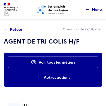
Retour au début de la page
Panneau de gestion des cookies
Aller au menu principal
Aller au contenu principal
Menu
Retour
Mise à jour le 22/04/2025
AGENT DE TRI COLIS H/F
Actions rapides
Voir tous les métiers
Autres actions
ETTI