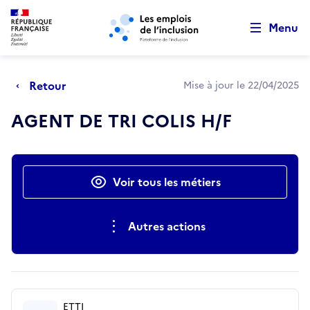
Retour au début de la page
Panneau de gestion des cookies
Aller au menu principal
Aller au contenu principal
Menu
Retour
Mise à jour le 22/04/2025
AGENT DE TRI COLIS H/F
Actions rapides
Voir tous les métiers
Autres actions
ETTI