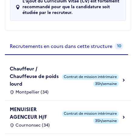
L'ajout du Curriculum Vitae (CV) est fortement
recommandé pour que la candidature soit
étudiée par le recruteur.
Recrutements de la structure
slide
1
of 1
Recrutements en cours dans cette structure
10
Chauffeur /
Chauffeuse de poids
Contrat de mission intérimaire
lourd
35h/semaine
Montpellier (34)
MENUISIER
Contrat de mission intérimaire
AGENCEUR H/F
35h/semaine
Cournonsec (34)