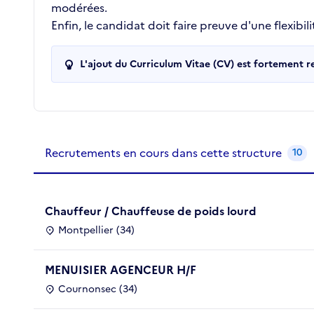
modérées.
Enfin, le candidat doit faire preuve d'une flexibi
L'ajout du Curriculum Vitae (CV) est fortement 
Recrutements de la structure
slide
1
of 1
Recrutements en cours dans cette structure
10
Chauffeur / Chauffeuse de poids lourd
Montpellier (34)
MENUISIER AGENCEUR H/F
Cournonsec (34)