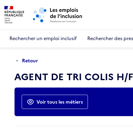
Retour au début de la page
Panneau de gestion des cookies
Aller au menu principal
Aller au contenu principal
Rechercher un emploi inclusif
Rechercher des pres
Retour
AGENT DE TRI COLIS H/F
Actions rapides
Voir tous les métiers