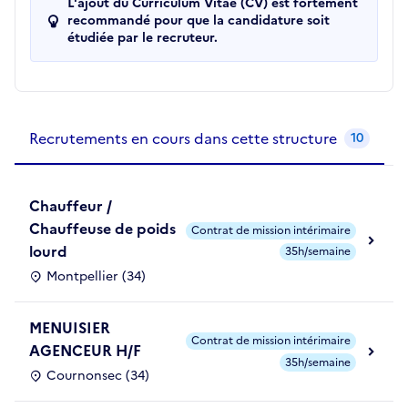
L'ajout du Curriculum Vitae (CV) est fortement
recommandé pour que la candidature soit
étudiée par le recruteur.
Recrutements de la structure
slide
1
of 1
Recrutements en cours dans cette structure
10
Chauffeur /
Chauffeuse de poids
Contrat de mission intérimaire
lourd
35h/semaine
Montpellier (34)
MENUISIER
Contrat de mission intérimaire
AGENCEUR H/F
35h/semaine
Cournonsec (34)