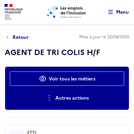
Retour au début de la page
Panneau de gestion des cookies
Aller au menu principal
Aller au contenu principal
Menu
Retour
Mise à jour le 22/04/2025
AGENT DE TRI COLIS H/F
Actions rapides
Voir tous les métiers
Autres actions
ETTI