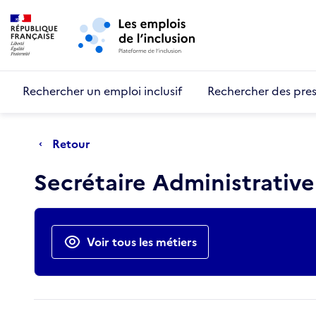
Retour au début de la page
Panneau de gestion des cookies
Aller au menu principal
Aller au contenu principal
Rechercher un emploi inclusif
Rechercher des pres
Retour
Secrétaire Administrative
Actions rapides
Voir tous les métiers