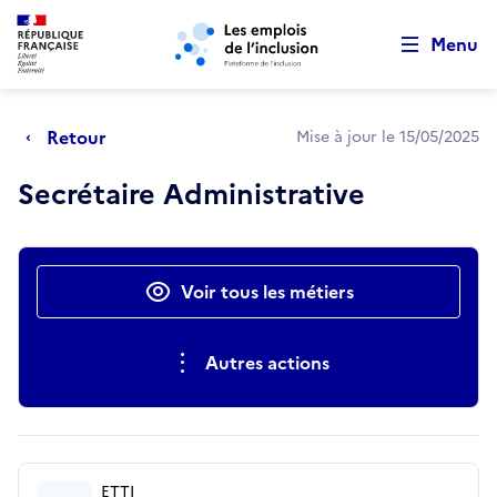
Retour au début de la page
Panneau de gestion des cookies
Aller au menu principal
Aller au contenu principal
Menu
Retour
Mise à jour le 15/05/2025
Secrétaire Administrative
Actions rapides
Voir tous les métiers
Autres actions
ETTI