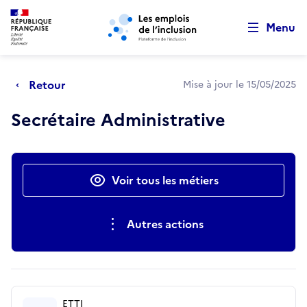
Retour au début de la page
Panneau de gestion des cookies
Aller au menu principal
Aller au contenu principal
Menu
Retour
Mise à jour le 15/05/2025
Secrétaire Administrative
Actions rapides
Voir tous les métiers
Autres actions
ETTI