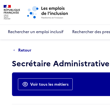
Retour au début de la page
Panneau de gestion des cookies
Aller au menu principal
Aller au contenu principal
Rechercher un emploi inclusif
Rechercher des pres
Retour
Secrétaire Administrative
Actions rapides
Voir tous les métiers