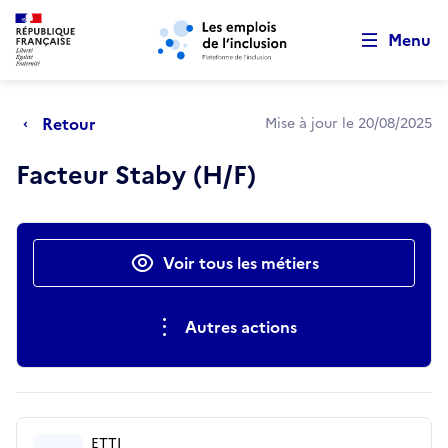
Retour au début de la page
Panneau de gestion des cookies
Aller au menu principal
Aller au contenu principal
Menu
Retour
Mise à jour le 20/08/2025
Facteur Staby (H/F)
Actions rapides
Voir tous les métiers
Autres actions
ETTI