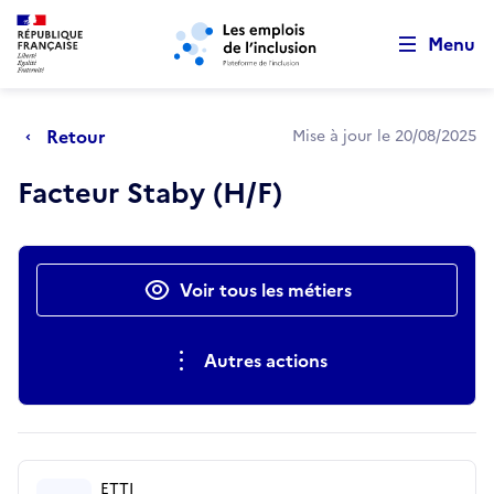
Retour au début de la page
Panneau de gestion des cookies
Aller au menu principal
Aller au contenu principal
Menu
Retour
Mise à jour le 20/08/2025
Facteur Staby (H/F)
Actions rapides
Voir tous les métiers
Autres actions
ETTI