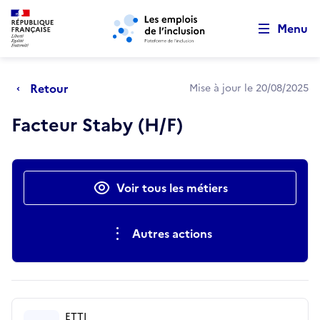
Retour au début de la page
Panneau de gestion des cookies
Aller au menu principal
Aller au contenu principal
Menu
Retour
Mise à jour le 20/08/2025
Facteur Staby (H/F)
Actions rapides
Voir tous les métiers
Autres actions
ETTI