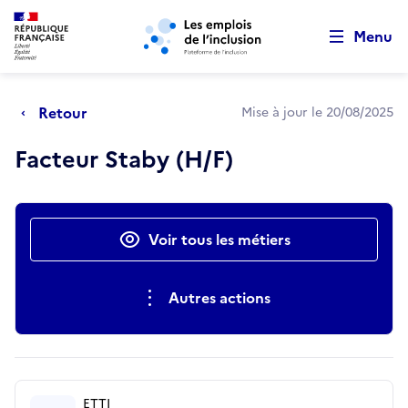
Retour au début de la page
Panneau de gestion des cookies
Aller au menu principal
Aller au contenu principal
Menu
Retour
Mise à jour le 20/08/2025
Facteur Staby (H/F)
Actions rapides
Voir tous les métiers
Autres actions
ETTI