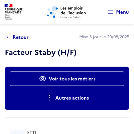
Retour au début de la page
Panneau de gestion des cookies
Aller au menu principal
Aller au contenu principal
Menu
Retour
Mise à jour le 20/08/2025
Facteur Staby (H/F)
Actions rapides
Voir tous les métiers
Autres actions
ETTI