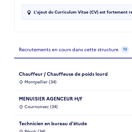
L'ajout du Curriculum Vitae (CV) est fortement 
Recrutements de la structure
slide
1
of 1
Recrutements en cours dans cette structure
10
Chauffeur / Chauffeuse de poids lourd
Montpellier (34)
MENUISIER AGENCEUR H/F
Cournonsec (34)
Technicien en bureau d'étude
Pérols (34)