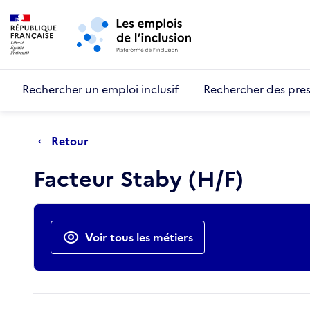
Retour au début de la page
Panneau de gestion des cookies
Aller au menu principal
Aller au contenu principal
Rechercher un emploi inclusif
Rechercher des pres
Retour
Facteur Staby (H/F)
Actions rapides
Voir tous les métiers