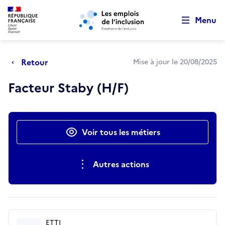
Retour au début de la page
Panneau de gestion des cookies
Aller au menu principal
Aller au contenu principal
Menu
Retour
Mise à jour le 20/08/2025
Facteur Staby (H/F)
Actions rapides
Voir tous les métiers
Autres actions
ETTI