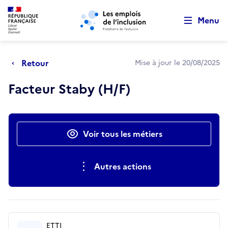
Retour au début de la page
Panneau de gestion des cookies
Aller au menu principal
Aller au contenu principal
Menu
Retour
Mise à jour le 20/08/2025
Facteur Staby (H/F)
Actions rapides
Voir tous les métiers
Autres actions
ETTI