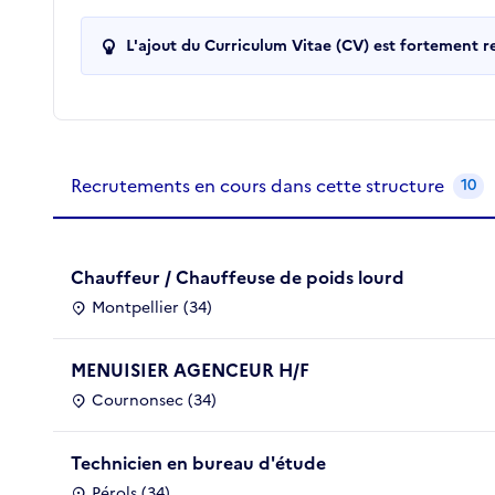
L'ajout du Curriculum Vitae (CV) est fortement 
Recrutements de la structure
slide
1
of 1
Recrutements en cours dans cette structure
10
Chauffeur / Chauffeuse de poids lourd
Montpellier (34)
MENUISIER AGENCEUR H/F
Cournonsec (34)
Technicien en bureau d'étude
Pérols (34)