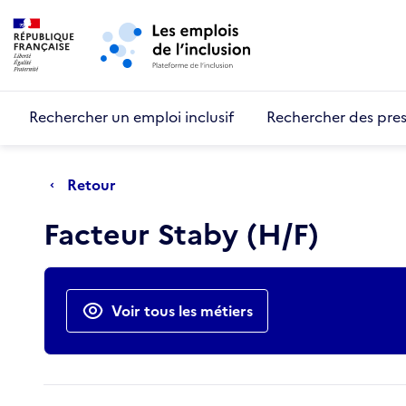
Retour au début de la page
Panneau de gestion des cookies
Aller au menu principal
Aller au contenu principal
Rechercher un emploi inclusif
Rechercher des pres
Retour
Facteur Staby (H/F)
Actions rapides
Voir tous les métiers