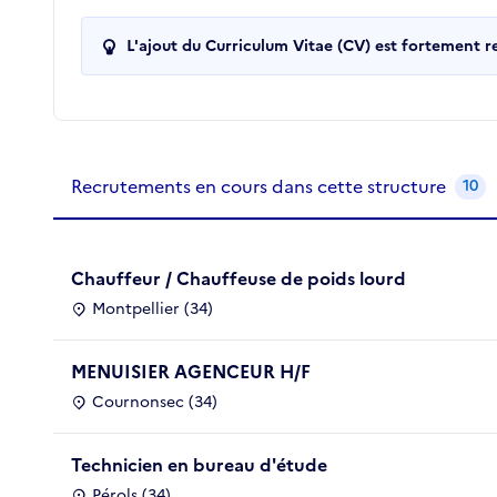
L'ajout du Curriculum Vitae (CV) est fortement 
Recrutements de la structure
slide
1
of 1
Recrutements en cours dans cette structure
10
Chauffeur / Chauffeuse de poids lourd
Montpellier (34)
MENUISIER AGENCEUR H/F
Cournonsec (34)
Technicien en bureau d'étude
Pérols (34)