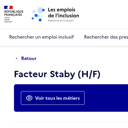
Retour au début de la page
Panneau de gestion des cookies
Aller au menu principal
Aller au contenu principal
Rechercher un emploi inclusif
Rechercher des pres
Retour
Facteur Staby (H/F)
Actions rapides
Voir tous les métiers