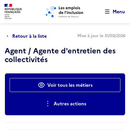
Retour au début de la page
Panneau de gestion des cookies
Aller au menu principal
Aller au contenu principal
Menu
Retour à la liste
Mise à jour le 31/03/2026
Agent / Agente d'entretien des
collectivités
Actions rapides
Voir tous les métiers
Autres actions