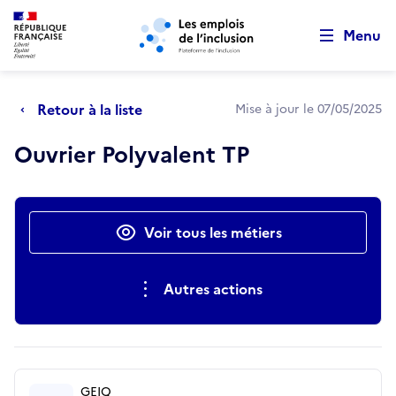
Retour au début de la page
Panneau de gestion des cookies
Aller au menu principal
Aller au contenu principal
Menu
Retour à la liste
Mise à jour le 07/05/2025
Ouvrier Polyvalent TP
Actions rapides
Voir tous les métiers
Autres actions
GEIQ