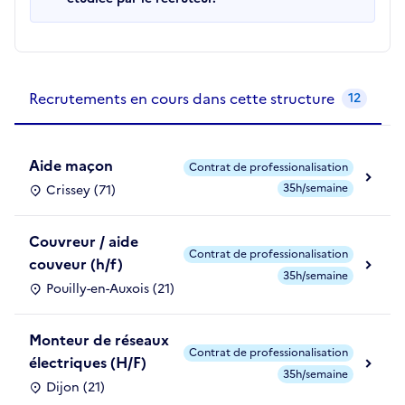
Recrutements de la structure
slide
1
of 1
Recrutements en cours dans cette structure
12
Aide maçon
Contrat de professionalisation
35h/semaine
Crissey (71)
Couvreur / aide
Contrat de professionalisation
couveur (h/f)
35h/semaine
Pouilly-en-Auxois (21)
Monteur de réseaux
Contrat de professionalisation
électriques (H/F)
35h/semaine
Dijon (21)