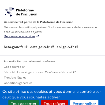
Ce service fait partie de la Plateforme de l’inclusion
Découvrez les outils qui portent l'inclusion au
coeur de leur service. A
chaque service, son objectif.
Découvrez nos services
beta.gouv.fr
data.gouv.fr
api.gouv.fr
Accessibilité : partiellement conforme
Code source
Sécurité : Homologation avec MonServiceSécurisé
Mentions légales
Conditions générales
Confidentialité
Ce site utilise des cookies et vous donne le contrôle sur
Statistiques, lexiques et indicateurs
ceux que vous souhaitez activer
Sauf mention contraire, tous les contenus de ce site sont sous licence
Tout accepter
Tout refuser
Personnaliser
etalab-2.0