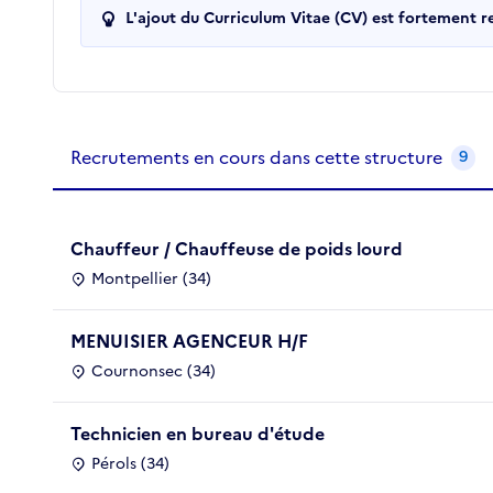
L'ajout du Curriculum Vitae (CV) est fortement 
Recrutements de la structure
slide
1
of 1
Recrutements en cours dans cette structure
9
Chauffeur / Chauffeuse de poids lourd
Montpellier (34)
MENUISIER AGENCEUR H/F
Cournonsec (34)
Technicien en bureau d'étude
Pérols (34)