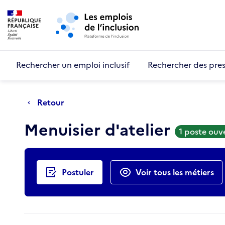
Retour au début de la page
Panneau de gestion des cookies
Aller au menu principal
Aller au contenu principal
Rechercher un emploi inclusif
Rechercher des pres
Retour
Menuisier d'atelier
1 poste ouv
Actions rapides
Postuler
Voir tous les métiers