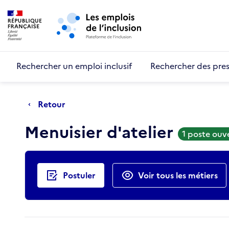
Retour au début de la page
Panneau de gestion des cookies
Aller au menu principal
Aller au contenu principal
Rechercher un emploi inclusif
Rechercher des pres
Retour
Menuisier d'atelier
1 poste ouv
Actions rapides
Postuler
Voir tous les métiers