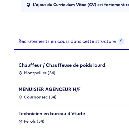
L'ajout du Curriculum Vitae (CV) est fortement 
Recrutements de la structure
slide
1
of 1
Recrutements en cours dans cette structure
9
Chauffeur / Chauffeuse de poids lourd
Montpellier (34)
MENUISIER AGENCEUR H/F
Cournonsec (34)
Technicien en bureau d'étude
Pérols (34)