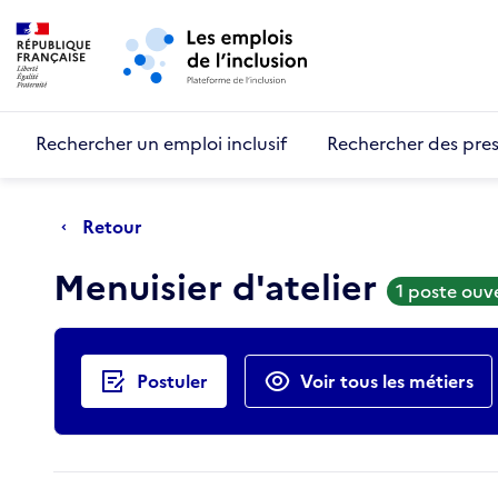
Retour au début de la page
Panneau de gestion des cookies
Aller au menu principal
Aller au contenu principal
Rechercher un emploi inclusif
Rechercher des pres
Retour
Menuisier d'atelier
1 poste ouv
Actions rapides
Postuler
Voir tous les métiers