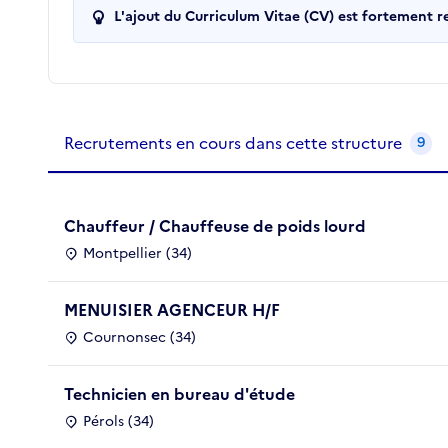
L'ajout du Curriculum Vitae (CV) est fortement 
Recrutements de la structure
slide
1
of 1
Recrutements en cours dans cette structure
9
Chauffeur / Chauffeuse de poids lourd
Montpellier (34)
MENUISIER AGENCEUR H/F
Cournonsec (34)
Technicien en bureau d'étude
Pérols (34)