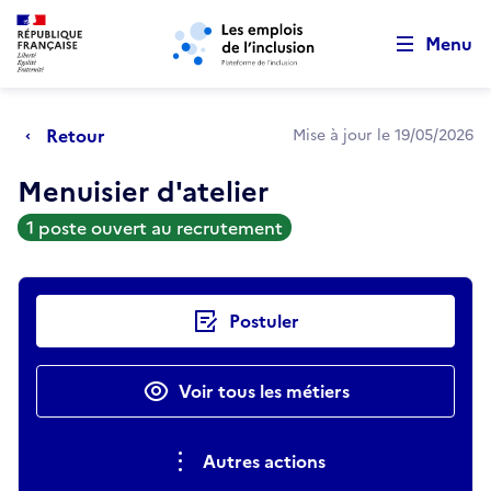
Retour au début de la page
Panneau de gestion des cookies
Aller au menu principal
Aller au contenu principal
Menu
Retour
Mise à jour le 19/05/2026
Menuisier d'atelier
1 poste ouvert au recrutement
Actions rapides
Postuler
Voir tous les métiers
Autres actions