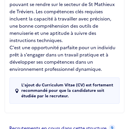
pouvant se rendre sur le secteur de St Mathieux
de Tréviers. Les compétences clés requises
incluent la capacité à travailler avec précision,
une bonne compréhension des outils de
menuiserie et une aptitude à suivre des
instructions techniques.
C'est une opportunité parfaite pour un individu
prêt à s'engager dans un travail pratique et à
développer ses compétences dans un
environnement professionnel dynamique.
L'ajout du Curriculum Vitae (CV) est fortement
recommandé pour que la candidature soit
étudiée par le recruteur.
Recrutements de la structure
slide
1
of 1
Recrutements en cours dans cette structure
9