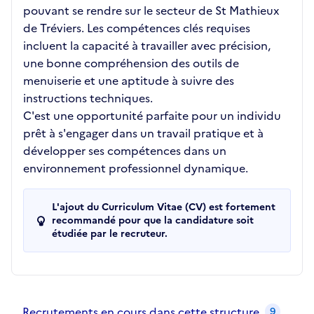
pouvant se rendre sur le secteur de St Mathieux
de Tréviers. Les compétences clés requises
incluent la capacité à travailler avec précision,
une bonne compréhension des outils de
menuiserie et une aptitude à suivre des
instructions techniques.
C'est une opportunité parfaite pour un individu
prêt à s'engager dans un travail pratique et à
développer ses compétences dans un
environnement professionnel dynamique.
L'ajout du Curriculum Vitae (CV) est fortement
recommandé pour que la candidature soit
étudiée par le recruteur.
Recrutements de la structure
slide
1
of 1
Recrutements en cours dans cette structure
9