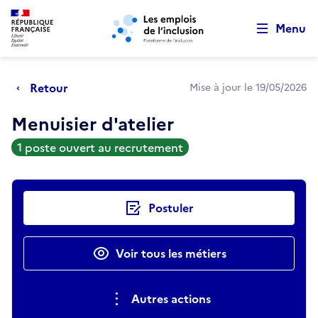
Retour au début de la page
Panneau de gestion des cookies
Aller au menu principal
Aller au contenu principal
Menu
Retour
Mise à jour le 19/05/2026
Menuisier d'atelier
1 poste ouvert au recrutement
Actions rapides
Postuler
Voir tous les métiers
Autres actions