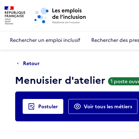
Retour au début de la page
Panneau de gestion des cookies
Aller au menu principal
Aller au contenu principal
Rechercher un emploi inclusif
Rechercher des pres
Retour
Menuisier d'atelier
1 poste ouv
Actions rapides
Postuler
Voir tous les métiers