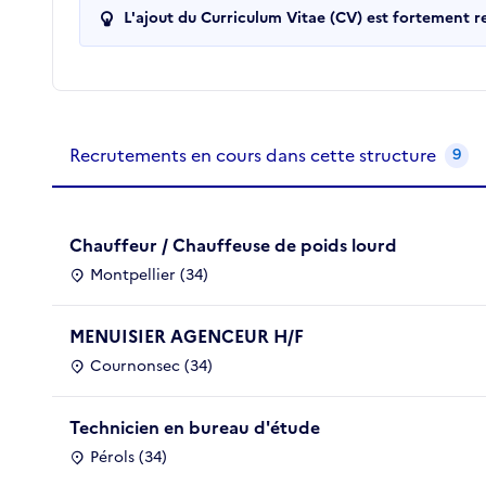
L'ajout du Curriculum Vitae (CV) est fortement 
Recrutements de la structure
slide
1
of 1
Recrutements en cours dans cette structure
9
Chauffeur / Chauffeuse de poids lourd
Montpellier (34)
MENUISIER AGENCEUR H/F
Cournonsec (34)
Technicien en bureau d'étude
Pérols (34)