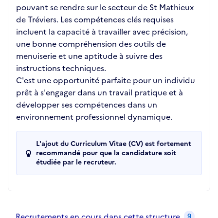
pouvant se rendre sur le secteur de St Mathieux
de Tréviers. Les compétences clés requises
incluent la capacité à travailler avec précision,
une bonne compréhension des outils de
menuiserie et une aptitude à suivre des
instructions techniques.
C'est une opportunité parfaite pour un individu
prêt à s'engager dans un travail pratique et à
développer ses compétences dans un
environnement professionnel dynamique.
L'ajout du Curriculum Vitae (CV) est fortement
recommandé pour que la candidature soit
étudiée par le recruteur.
Recrutements de la structure
slide
1
of 1
Recrutements en cours dans cette structure
9