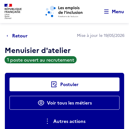
Retour au début de la page
Panneau de gestion des cookies
Aller au menu principal
Aller au contenu principal
Menu
Retour
Mise à jour le 19/05/2026
Menuisier d'atelier
1 poste ouvert au recrutement
Actions rapides
Postuler
Voir tous les métiers
Autres actions