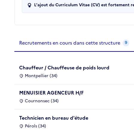
L'ajout du Curriculum Vitae (CV) est fortement 
Recrutements de la structure
slide
1
of 1
Recrutements en cours dans cette structure
9
Chauffeur / Chauffeuse de poids lourd
Montpellier (34)
MENUISIER AGENCEUR H/F
Cournonsec (34)
Technicien en bureau d'étude
Pérols (34)