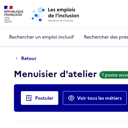
Retour au début de la page
Panneau de gestion des cookies
Aller au menu principal
Aller au contenu principal
Rechercher un emploi inclusif
Rechercher des pres
Retour
Menuisier d'atelier
1 poste ouv
Actions rapides
Postuler
Voir tous les métiers