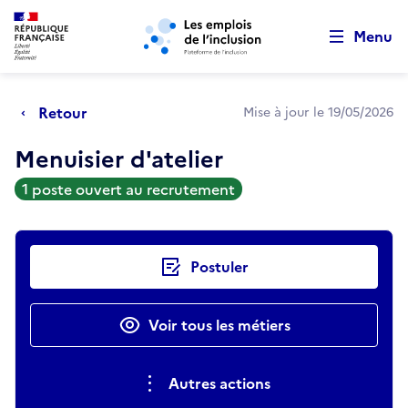
Retour au début de la page
Panneau de gestion des cookies
Aller au menu principal
Aller au contenu principal
Menu
Retour
Mise à jour le 19/05/2026
Menuisier d'atelier
1 poste ouvert au recrutement
Actions rapides
Postuler
Voir tous les métiers
Autres actions