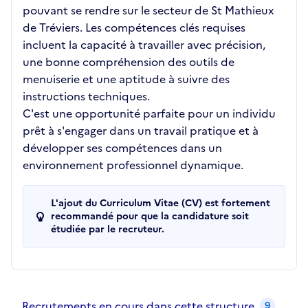
pouvant se rendre sur le secteur de St Mathieux
de Tréviers. Les compétences clés requises
incluent la capacité à travailler avec précision,
une bonne compréhension des outils de
menuiserie et une aptitude à suivre des
instructions techniques.
C'est une opportunité parfaite pour un individu
prêt à s'engager dans un travail pratique et à
développer ses compétences dans un
environnement professionnel dynamique.
L'ajout du Curriculum Vitae (CV) est fortement
recommandé pour que la candidature soit
étudiée par le recruteur.
Recrutements de la structure
slide
1
of 1
Recrutements en cours dans cette structure
9